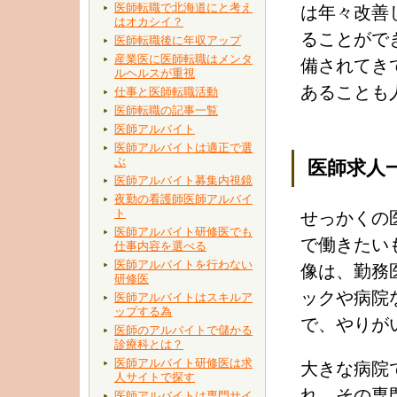
医師転職で北海道にと考え
は年々改善
はオカシイ？
ることがで
医師転職後に年収アップ
産業医に医師転職はメンタ
備されてき
ルヘルスが重視
あることも
仕事と医師転職活動
医師転職の記事一覧
医師アルバイト
医師アルバイトは適正で選
ぶ
医師求人
医師アルバイト募集内視鏡
夜勤の看護師医師アルバイ
ト
せっかくの
医師アルバイト研修医でも
で働きたい
仕事内容を選べる
医師アルバイトを行わない
像は、勤務
研修医
ックや病院
医師アルバイトはスキルア
ップする為
で、やりが
医師のアルバイトで儲かる
診療科とは？
医師アルバイト研修医は求
大きな病院
人サイトで探す
れ、その専
医師アルバイトは専門サイ