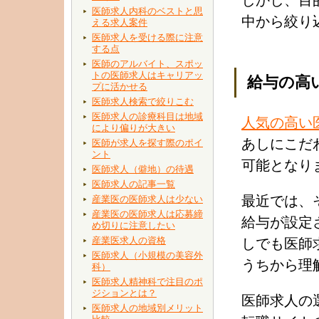
しかし、目
医師求人内科のベストと思
中から絞り
える求人案件
医師求人を受ける際に注意
する点
医師のアルバイト、スポッ
トの医師求人はキャリアッ
給与の高
プに活かせる
医師求人検索で絞りこむ
医師求人の診療科目は地域
人気の高い
により偏りが大きい
あしにこだ
医師が求人を探す際のポイ
ント
可能となり
医師求人（僻地）の待遇
医師求人の記事一覧
最近では、
産業医の医師求人は少ない
産業医の医師求人は応募締
給与が設定
め切りに注意したい
産業医求人の資格
しでも医師
医師求人（小規模の美容外
うちから理
科）
医師求人精神科で注目のポ
ジションとは？
医師求人の
医師求人の地域別メリット