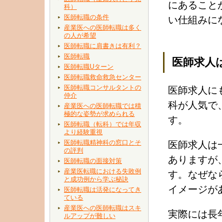
にあること
科）
医師転職の条件
い仕組みに
産業医への医師転職は多く
の人が希望
医師転職に肩書きは有利？
医師転職
医師求人
医師転職Uターン
医師転職救命救急センター
医師転職コンサルタントの
医師求人に
仲介
科が人気で
産業医への医師転職では積
極的な姿勢が求められる
す。
医師転職（転科）では年収
より経験重視
医師転職精神科の窓口とそ
医師求人は
の評判
ありますが
医師転職の面接対策
産業医転職における失敗例
す。なぜな
と成功例から学ぶ秘訣
イメージが
医師転職は活発になってき
ている
産業医への医師転職はスキ
実際には長
ルアップが難しい