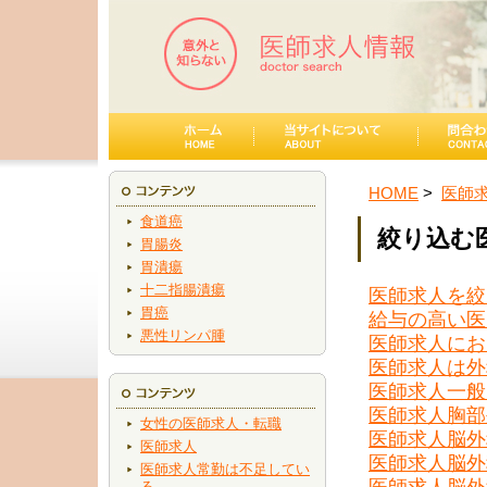
HOME
医師
食道癌
絞り込む
胃腸炎
胃潰瘍
十二指腸潰瘍
医師求人を絞
胃癌
給与の高い医
悪性リンパ腫
医師求人にお
医師求人は外
医師求人一般
医師求人胸部
女性の医師求人・転職
医師求人脳外
医師求人
医師求人脳外
医師求人常勤は不足してい
医師求人脳外
る