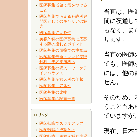
医師募集老健で気をつける
こと
当直は、医
医師募集で考える麻酔科専
間に夜通し
門医としてのキャリアの魅
力
もなく、ま
医師募集には条件
ります。
美容外科の医師募集に応募
する際の流れとポイント
医師募集の面接での注意点
当直の医師
医師募集最新トレンド美容
外科、美容皮膚科へ
ても、医師
医師募集の収入・ワークラ
には、他の
イフバランス
医師募集産婦人科の年収
せん。
医師募集、好条件
医師募集の比較
そのため、
医師募集の記事一覧
うこともあ
ていますが
医師転職でスキルアップ
医師転職の成功とは
現在、日本
医師転職（産婦人科と小児