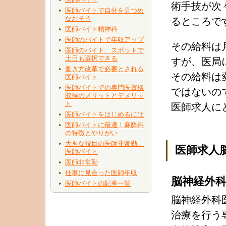
術手技が次
医師バイトで自分を見つめ
なおそう
るところで
医師バイト精神科
医師のバイトで年収アップ
その給料は月
医師のバイト、スポットで
土日も選択できる
すが、医局
働き方改革で必要とされる
その給料は
医師バイト
医師バイトでの専門医資格
ではないの
取得のメリットとデメリッ
ト
医師求人に
医師バイトをはじめるには
医師バイトに最適！麻酔科
の特徴とやりがい
大きな役目の医師非常勤、
医師求人
医師バイト
医師非常勤
仕事に見合った医師年収
脳神経外
医師バイトの記事一覧
脳神経外科
治療を行う