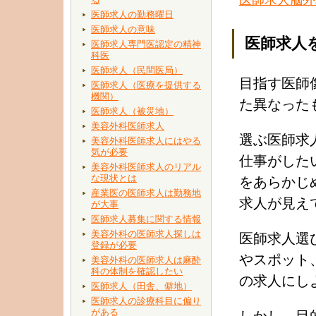
医師求人の勤務曜日
医師求人の意味
医師求人
医師求人専門医認定の精神
科医
医師求人（民間医局）
目指す医師
医師求人（医療を提供する
機関）
た異なった
医師求人（被災地）
美容外科医師求人
選ぶ医師求
美容外科医師求人にはやる
気が必要
仕事がした
美容外科医師求人のリアル
な現状とは
をあらかじ
産業医の医師求人は勤務地
求人が見え
が大事
医師求人募集に関する情報
美容外科の医師求人探しは
医師求人選
登録が必要
やスポット
美容外科の医師求人は麻酔
科の体制を確認したい
の求人にし
医師求人（田舎、僻地）
医師求人の診療科目に偏り
がある