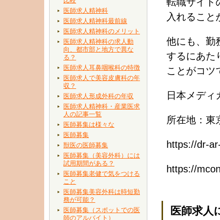
比較
転職サイト
医師求人精神科
入れること
医師求人精神科最前線
医師求人精神科のメリット
他にも、勤
医師求人精神科の求人動
向、都市部と地方で異な
するにあた
る？
医師求人耳鼻咽喉科の特徴
ことがコツ
医師求人で美容皮膚科の年
収？
日本メディ
医師求人形成外科の年収
医師求人精神科・産業医求
人の記事一覧
所在地：東京
医師募集は様々な
医師募集
https://dr-
獣医の医師募集
医師募集（美容外科）には
試用期間がある？
https://
医師募集老健で気をつける
こと
医師募集美容外科は時短勤
務が可能？
医師求人
医師募集（スポットでの医
師のアルバイト）