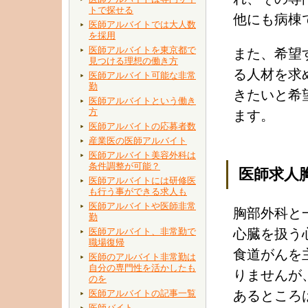
トで探せる
他にも病棟
医師アルバイトでは大人数
を採用
医師アルバイトを東京都で
また、希望
見つける理想の働き方
る人材を求
医師アルバイト可能な非常
勤
きたいと希
医師アルバイトという働き
方
ます。
医師アルバイトの応募者数
産業医の医師アルバイト
医師アルバイト美容外科は
条件調整が可能？
医師求人
医師アルバイトには研修医
も行う事ができる求人も
医師アルバイトや医師非常
胸部外科と
勤
医師アルバイト、非常勤で
心臓を扱う
職場復帰
食道がんを
医師のアルバイト非常勤は
自分の専門性を活かしたも
りませんが
のを
医師アルバイトの記事一覧
あるところ
医師バイト