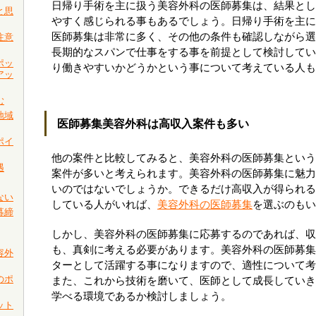
日帰り手術を主に扱う美容外科の医師募集は、結果とし
と思
やすく感じられる事もあるでしょう。日帰り手術を主に
医師募集は非常に多く、その他の条件も確認しながら選
注意
長期的なスパンで仕事をする事を前提として検討してい
ポッ
り働きやすいかどうかという事について考えている人も
アッ
む
地域
医師募集美容外科は高収入案件も多い
ポイ
他の案件と比較してみると、美容外科の医師募集という
遇
案件が多いと考えられます。美容外科の医師募集に魅力
いのではないでしょうか。できるだけ高収入が得られる
ない
している人がいれば、
美容外科の医師募集
を選ぶのもい
募締
しかし、美容外科の医師募集に応募するのであれば、収
も、真剣に考える必要があります。美容外科の医師募集
容外
ターとして活躍する事になりますので、適性について考
のポ
また、これから技術を磨いて、医師として成長していき
学べる環境であるか検討しましょう。
ット