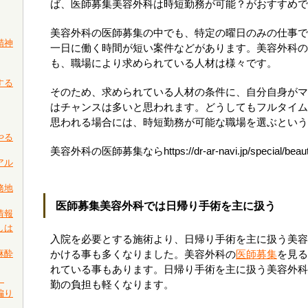
ば、医師募集美容外科は時短勤務が可能？がおすすめで
美容外科の医師募集の中でも、特定の曜日のみの仕事で
精神
一日に働く時間が短い案件などがあります。美容外科の
も、職場により求められている人材は様々です。
する
そのため、求められている人材の条件に、自分自身がマ
はチャンスは多いと思われます。どうしてもフルタイム
思われる場合には、時短勤務が可能な職場を選ぶという
やる
美容外科の医師募集ならhttps://dr-ar-navi.jp/special/beau
アル
務地
医師募集美容外科では日帰り手術を主に扱う
情報
しは
入院を必要とする施術より、日帰り手術を主に扱う美容
麻酔
かける事も多くなりました。美容外科の
医師募集
を見る
れている事もあります。日帰り手術を主に扱う美容外科
）
勤の負担も軽くなります。
偏り