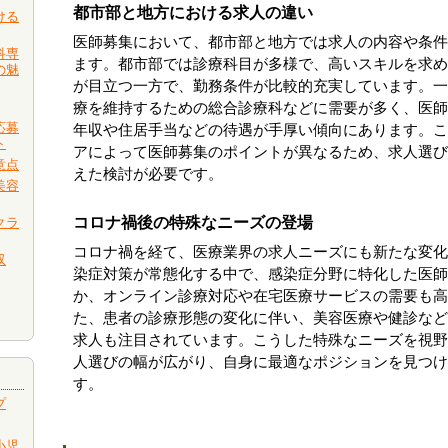
都市部と地方における求人の違い
ける
医師募集において、都市部と地方では求人の内容や条件
科専
ます。都市部では診療科目が多様で、高いスキルを求め
の魅
が目立つ一方で、勤務条件が比較的充実しています。一
療を維持するための総合診療科などに需要が多く、医師
応募
年収や住居手当などの待遇が手厚い傾向にあります。こ
ト
アによって医師募集のポイントが異なるため、求人選び
意点
えた検討が必要です。
美容
コロナ禍後の特殊なニーズの登場
クラ
コロナ禍を経て、医療業界の求人ニーズにも新たな変化
収
染症対策が常態化する中で、感染症分野に特化した医師
か、オンライン診療対応や在宅医療サービスの需要も高
た、患者の診療形態の変化に伴い、美容医療や健診など
求人も注目されています。こうした特殊なニーズを視野
人選びの幅が広がり、自身に最適なポジションを見つけ
す。
プ
小児