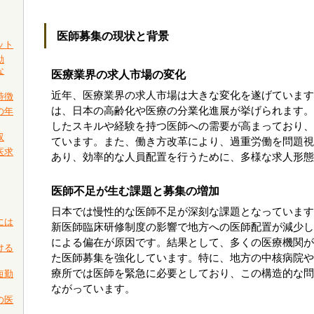
医師募集の現状と背景
ット
動
な
医療業界の求人市場の変化
近年、医療業界の求人市場は大きな変化を遂げています
特徴
は、日本の高齢化や医療の分業化進展が挙げられます。
の年
したスキルや経験を持つ医師への需要が高まっており、
収
ています。また、働き方改革により、過重労働を問題視
医求
あり、効率的な人員配置を行うために、多様な求人形態
医師不足が生む課題と募集の増加
日本では慢性的な医師不足が深刻な課題となっています。
には
新医師臨床研修制度の影響で地方への医師配置が減少し
による偏在が原因です。結果として、多くの医療機関が
ける
た医師募集を強化しています。特に、地方の中核病院や
療所では医師を緊急に必要としており、この構造的な問
短勤
ながっています。
の医