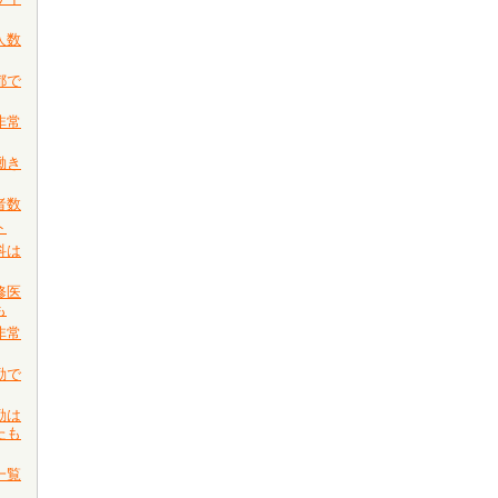
人数
都で
非常
働き
者数
ト
科は
修医
も
非常
勤で
勤は
たも
一覧