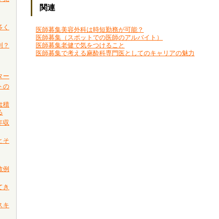
関連
多く
医師募集美容外科は時短勤務が可能？
医師募集（スポットでの医師のアルバイト）
利？
医師募集老健で気をつけること
医師募集で考える麻酔科専門医としてのキャリアの魅力
ター
トの
は積
る
年収
とそ
敗例
てき
スキ