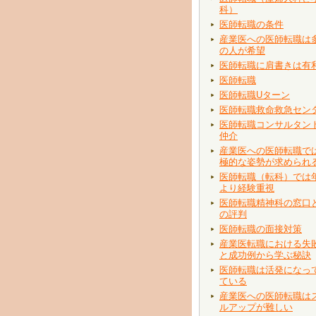
科）
医師転職の条件
産業医への医師転職は
の人が希望
医師転職に肩書きは有
医師転職
医師転職Uターン
医師転職救命救急セン
医師転職コンサルタン
仲介
産業医への医師転職で
極的な姿勢が求められ
医師転職（転科）では
より経験重視
医師転職精神科の窓口
の評判
医師転職の面接対策
産業医転職における失
と成功例から学ぶ秘訣
医師転職は活発になっ
ている
産業医への医師転職は
ルアップが難しい