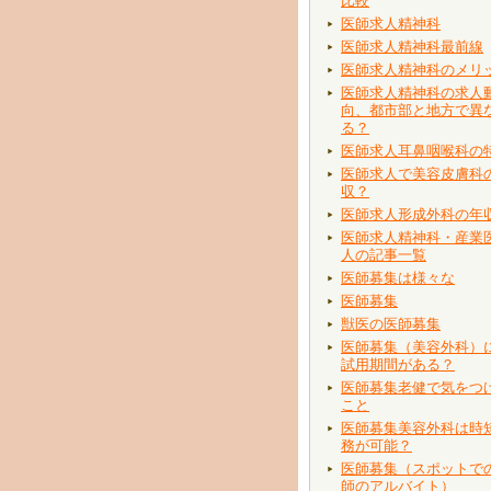
比較
医師求人精神科
医師求人精神科最前線
医師求人精神科のメリ
医師求人精神科の求人
向、都市部と地方で異
る？
医師求人耳鼻咽喉科の
医師求人で美容皮膚科
収？
医師求人形成外科の年
医師求人精神科・産業
人の記事一覧
医師募集は様々な
医師募集
獣医の医師募集
医師募集（美容外科）
試用期間がある？
医師募集老健で気をつ
こと
医師募集美容外科は時
務が可能？
医師募集（スポットで
師のアルバイト）