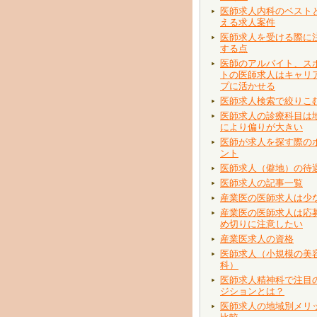
医師求人内科のベスト
える求人案件
医師求人を受ける際に
する点
医師のアルバイト、ス
トの医師求人はキャリ
プに活かせる
医師求人検索で絞りこ
医師求人の診療科目は
により偏りが大きい
医師が求人を探す際の
ント
医師求人（僻地）の待
医師求人の記事一覧
産業医の医師求人は少
産業医の医師求人は応
め切りに注意したい
産業医求人の資格
医師求人（小規模の美
科）
医師求人精神科で注目
ジションとは？
医師求人の地域別メリ