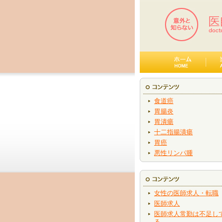
食道癌
胃腸炎
胃潰瘍
十二指腸潰瘍
胃癌
悪性リンパ腫
女性の医師求人・転職
医師求人
医師求人常勤は不足し
る