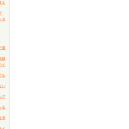
考え
プ
ンタ
で選
視鏡
バイ
でも
ない
ルア
かる
は求
サイ