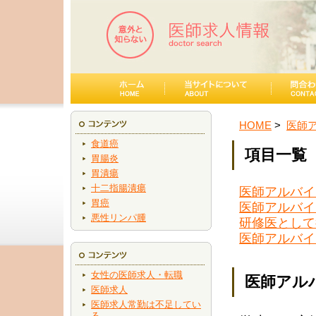
HOME
医師
食道癌
項目一覧
胃腸炎
胃潰瘍
十二指腸潰瘍
医師アルバイ
胃癌
医師アルバイ
悪性リンパ腫
研修医として
医師アルバイ
女性の医師求人・転職
医師アル
医師求人
医師求人常勤は不足してい
る