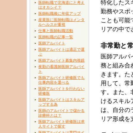
特化したス
医師転職で北海道にと考え
はオカシイ？
勤務やスポ
医師転職後に年収アップ
ことも可能
産業医に医師転職はメンタ
ルヘルスが重視
リアの中で
仕事と医師転職活動
医師転職の記事一覧
医師アルバイト
非常勤と
医師アルバイトは適正で選
ぶ
医師アルバ
医師アルバイト募集内視鏡
務と組み合
夜勤の看護師医師アルバイ
ト
きます。た
医師アルバイト研修医でも
用して、常
仕事内容を選べる
医師アルバイトを行わない
す。また、
研修医
医師アルバイトはスキルア
けるスキル
ップする為
は、自分の
医師のアルバイトで儲かる
診療科とは？
リア形成を
医師アルバイト研修医は求
人サイトで探す
医師アルバイトは専門サイ