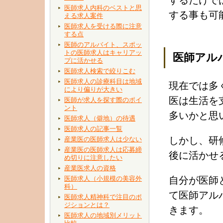
するだけで
医師求人内科のベストと思
する事も可
える求人案件
医師求人を受ける際に注意
する点
医師のアルバイト、スポッ
トの医師求人はキャリアッ
医師アル
プに活かせる
医師求人検索で絞りこむ
医師求人の診療科目は地域
現在では多
により偏りが大きい
医は生活を
医師が求人を探す際のポイ
ント
多いかと思
医師求人（僻地）の待遇
医師求人の記事一覧
しかし、研
産業医の医師求人は少ない
産業医の医師求人は応募締
後に活かせ
め切りに注意したい
産業医求人の資格
医師求人（小規模の美容外
自分が医師
科）
て医師アル
医師求人精神科で注目のポ
ジションとは？
きます。
医師求人の地域別メリット