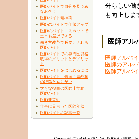
分らしい働
医師バイトで自分を見つめ
なおそう
も向上しま
医師バイト精神科
医師のバイトで年収アップ
医師のバイト、スポットで
土日も選択できる
医師アル
働き方改革で必要とされる
医師バイト
医師バイトでの専門医資格
医師アルバイ
取得のメリットとデメリッ
医師のアルバ
ト
医師バイトをはじめるには
医師アルバイ
医師バイトに最適！麻酔科
の特徴とやりがい
大きな役目の医師非常勤、
医師バイト
医師非常勤
仕事に見合った医師年収
医師バイトの記事一覧
Copyright (C)
意外と知らない医師求人情報。