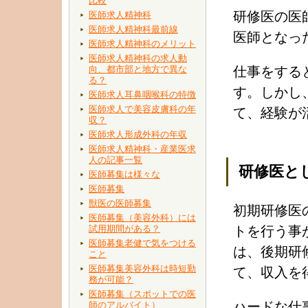
比較
研修医の医
医師求人精神科
医師求人精神科最前線
医師となっ
医師求人精神科のメリット
医師求人精神科の求人動
向、都市部と地方で異な
仕事をする
る？
す。しかし
医師求人耳鼻咽喉科の特徴
医師求人で美容皮膚科の年
て、経験が
収？
医師求人形成外科の年収
医師求人精神科・産業医求
人の記事一覧
研修医と
医師募集は様々な
医師募集
獣医の医師募集
初期研修医
医師募集（美容外科）には
試用期間がある？
トを行う事
医師募集老健で気をつける
は、後期研
こと
医師募集美容外科は時短勤
て、収入を
務が可能？
医師募集（スポットでの医
ハードな仕
師のアルバイト）