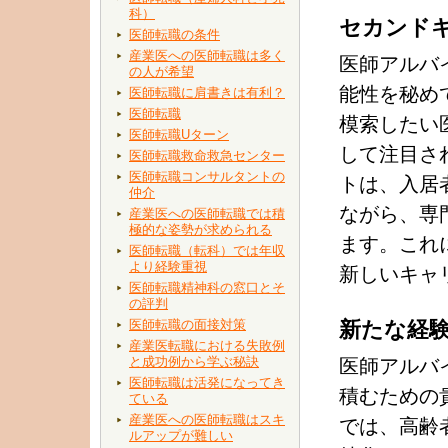
科）
セカンド
医師転職の条件
産業医への医師転職は多く
医師アルバ
の人が希望
能性を秘め
医師転職に肩書きは有利？
医師転職
模索したい
医師転職Uターン
して注目さ
医師転職救命救急センター
医師転職コンサルタントの
トは、入居
仲介
ながら、専
産業医への医師転職では積
極的な姿勢が求められる
ます。これ
医師転職（転科）では年収
より経験重視
新しいキャ
医師転職精神科の窓口とそ
の評判
医師転職の面接対策
新たな経
産業医転職における失敗例
と成功例から学ぶ秘訣
医師アルバ
医師転職は活発になってき
積むための
ている
産業医への医師転職はスキ
では、高齢
ルアップが難しい