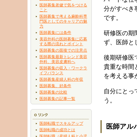
医師募集老健で気をつける
分がすべき
こと
医師募集で考える麻酔科専
です。
門医としてのキャリアの魅
力
研修医の期
医師募集には条件
美容外科の医師募集に応募
ず、医師と
する際の流れとポイント
医師募集の面接での注意点
後期研修医
医師募集最新トレンド美容
外科、美容皮膚科へ
貴重な時間
医師募集の収入・ワークラ
イフバランス
を考える事
医師募集産婦人科の年収
医師募集、好条件
自分にとっ
医師募集の比較
医師募集の記事一覧
う。
医師転職でスキルアップ
医師アル
医師転職の成功とは
医師転職（産婦人科と小児