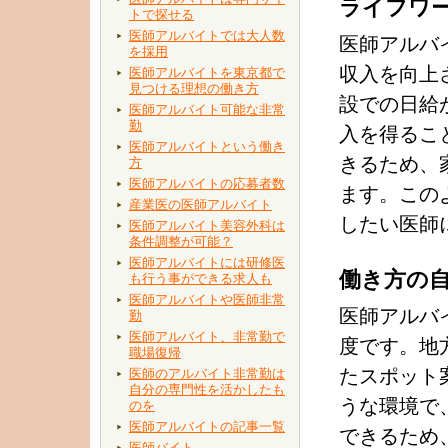
ライフワ
トで探せる
医師アルバイトでは大人数
医師アルバ
を採用
収入を向上
医師アルバイトを東京都で
見つける理想の働き方
設での日給
医師アルバイト可能な非常
勤
入を得るこ
医師アルバイトという働き
きるため、
方
医師アルバイトの応募者数
ます。この
産業医の医師アルバイト
したい医師
医師アルバイト美容外科は
条件調整が可能？
医師アルバイトには研修医
働き方の
も行う事ができる求人も
医師アルバイトや医師非常
医師アルバ
勤
医師アルバイト、非常勤で
度です。地
職場復帰
たスポット
医師のアルバイト非常勤は
自分の専門性を活かしたも
うな環境で
のを
医師アルバイトの記事一覧
できるため
医師バイト