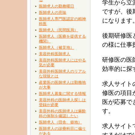
学生から立
医師求人の勤務曜日
ですが、後
医師求人の意味
医師求人専門医認定の精神
になります
科医
医師求人（民間医局）
後期研修医
医師求人（医療を提供する
機関）
の様に仕事
医師求人（被災地）
美容外科医師求人
研修医の医
美容外科医師求人にはやる
気が必要
効率的に探
美容外科医師求人のリアル
な現状とは
産業医の医師求人は勤務地
求人サイト
が大事
修医の項目
医師求人募集に関する情報
美容外科の医師求人探しは
医が応募で
登録が必要
す。
美容外科の医師求人は麻酔
科の体制を確認したい
医師求人（田舎、僻地）
求人サイト
医師求人の診療科目に偏り
がある