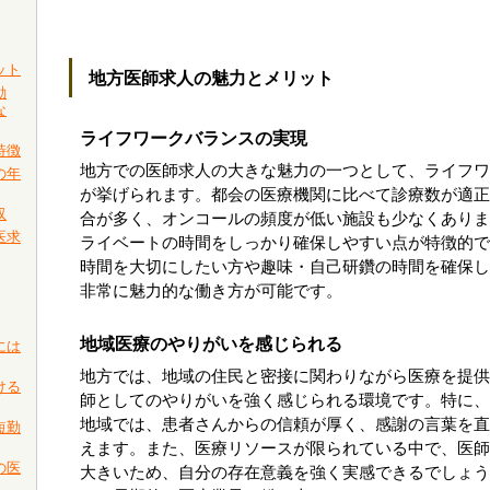
ット
地方医師求人の魅力とメリット
動
な
ライフワークバランスの実現
特徴
地方での医師求人の大きな魅力の一つとして、ライフワ
の年
が挙げられます。都会の医療機関に比べて診療数が適正
収
合が多く、オンコールの頻度が低い施設も少なくありま
医求
ライベートの時間をしっかり確保しやすい点が特徴的で
時間を大切にしたい方や趣味・自己研鑽の時間を確保し
非常に魅力的な働き方が可能です。
地域医療のやりがいを感じられる
には
地方では、地域の住民と密接に関わりながら医療を提供
ける
師としてのやりがいを強く感じられる環境です。特に、
地域では、患者さんからの信頼が厚く、感謝の言葉を直
短勤
えます。また、医療リソースが限られている中で、医師
の医
大きいため、自分の存在意義を強く実感できるでしょう