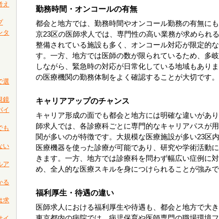
考え
勤務時間・オンコールの有無
プ
都会と地方では、勤務時間やオンコール勤務の有無にも
ンタ
京23区の医師求人では、専門性の高い業務が求められ
整備されている施設も多く、オンコール対応が限定的な
す。一方、地方では医師の数が限られているため、多岐
しながら、緊急時の対応が日常化している地域もありま
の医療機関の勤務体制をよく確認することが大切です。
で選
視鏡
キャリアアップのチャンス
バイ
キャリア形成の面でも都会と地方には明確な違いがあり
師求人では、各診療科ごとに専門的なキャリアパスが用
でも
関が多いのが特徴です。大規模な医療施設が多い23区
ない
医療機器を使った診療が可能であり、研究や学術活動に
きます。一方、地方では診療科を問わず幅広い症例に対
ルア
め、全人的な医療スキルを身につけられることが強みで
かる
福利厚生・待遇の違い
は求
医師求人における福利厚生や待遇も、都会と地方で大き
東京都内の病院では、病児保育や医師専門の職場環境フ
サイ