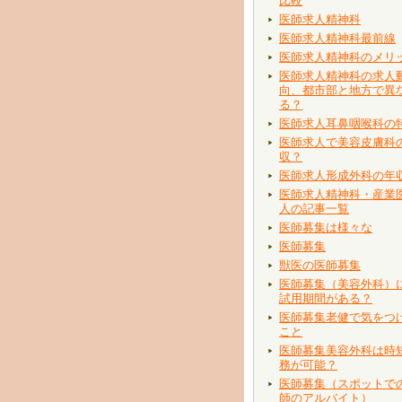
比較
医師求人精神科
医師求人精神科最前線
医師求人精神科のメリ
医師求人精神科の求人
向、都市部と地方で異
る？
医師求人耳鼻咽喉科の
医師求人で美容皮膚科
収？
医師求人形成外科の年
医師求人精神科・産業
人の記事一覧
医師募集は様々な
医師募集
獣医の医師募集
医師募集（美容外科）
試用期間がある？
医師募集老健で気をつ
こと
医師募集美容外科は時
務が可能？
医師募集（スポットで
師のアルバイト）