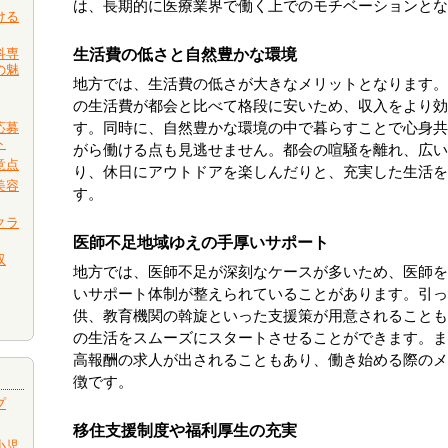
は、長期的に医療業界で働く上でのモチベーションとな
ける
科専
生活費の低さと自然豊かな環境
の魅
地方では、生活費の低さが大きなメリットとなります。
の生活費が都会と比べて格段に安いため、収入をより効
応募
す。同時に、自然豊かな環境の中で暮らすことで心身共
ト
がら働ける点も見逃せません。都会の喧騒を離れ、広い
意点
り、休日にアウトドアを楽しんだりと、充実した生活を
美容
す。
クラ
医師不足地域ゆえの手厚いサポート
収
地方では、医師不足が深刻なケースが多いため、医師を
いサポート体制が整えられていることがあります。引っ
供、教育機関の斡旋といった支援策が用意されることも
の生活をスムーズにスタートさせることができます。ま
高報酬の求人が出されることもあり、働き始める際のメ
徴です。
プ
移住支援制度や福利厚生の充実
小児