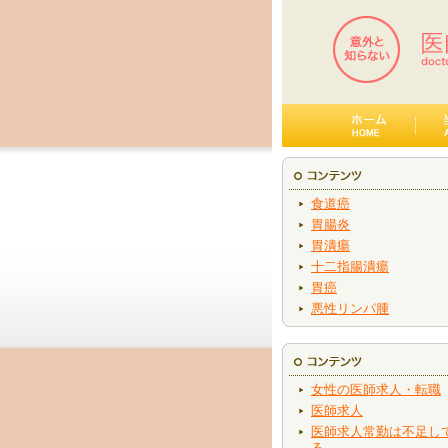
食道癌
胃腸炎
胃潰瘍
十二指腸潰瘍
胃癌
悪性リンパ腫
女性の医師求人・転職
医師求人
医師求人常勤は不足し
る