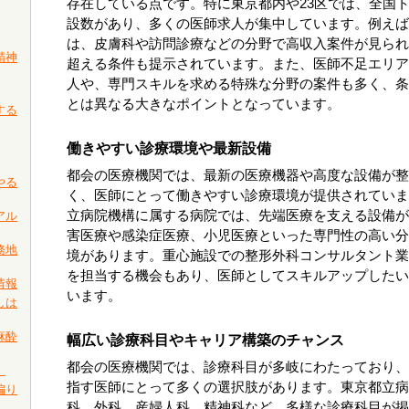
存在している点です。特に東京都内や23区では、全国
設数があり、多くの医師求人が集中しています。例えば
は、皮膚科や訪問診療などの分野で高収入案件が見られ、
精神
超える条件も提示されています。また、医師不足エリア
人や、専門スキルを求める特殊な分野の案件も多く、条
とは異なる大きなポイントとなっています。
する
働きやすい診療環境や最新設備
都会の医療機関では、最新の医療機器や高度な設備が整
やる
く、医師にとって働きやすい診療環境が提供されていま
立病院機構に属する病院では、先端医療を支える設備が
アル
害医療や感染症医療、小児医療といった専門性の高い分
務地
境があります。重心施設での整形外科コンサルタント業
を担当する機会もあり、医師としてスキルアップしたい
情報
います。
しは
麻酔
幅広い診療科目やキャリア構築のチャンス
都会の医療機関では、診療科目が多岐にわたっており、
）
指す医師にとって多くの選択肢があります。東京都立病
偏り
科、外科、産婦人科、精神科など、多様な診療科目が掲