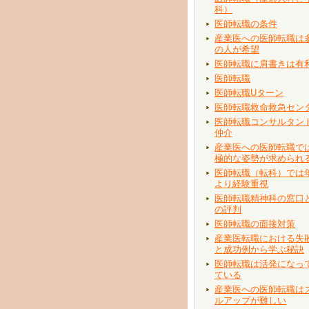
科）
医師転職の条件
産業医への医師転職は
の人が希望
医師転職に肩書きは有
医師転職
医師転職Uターン
医師転職救命救急セン
医師転職コンサルタン
仲介
産業医への医師転職で
極的な姿勢が求められ
医師転職（転科）では
より経験重視
医師転職精神科の窓口
の評判
医師転職の面接対策
産業医転職における失
と成功例から学ぶ秘訣
医師転職は活発になっ
ている
産業医への医師転職は
ルアップが難しい