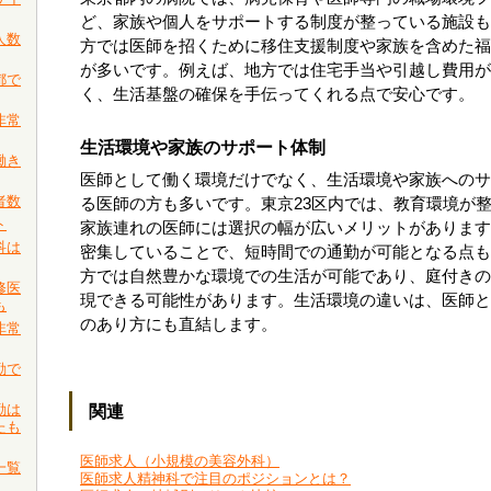
ど、家族や個人をサポートする制度が整っている施設も
人数
方では医師を招くために移住支援制度や家族を含めた福
が多いです。例えば、地方では住宅手当や引越し費用が
都で
く、生活基盤の確保を手伝ってくれる点で安心です。
非常
生活環境や家族のサポート体制
働き
医師として働く環境だけでなく、生活環境や家族へのサ
者数
る医師の方も多いです。東京23区内では、教育環境が
ト
家族連れの医師には選択の幅が広いメリットがあります
科は
密集していることで、短時間での通勤が可能となる点も
方では自然豊かな環境での生活が可能であり、庭付きの
修医
現できる可能性があります。生活環境の違いは、医師と
も
のあり方にも直結します。
非常
勤で
勤は
関連
たも
医師求人（小規模の美容外科）
一覧
医師求人精神科で注目のポジションとは？