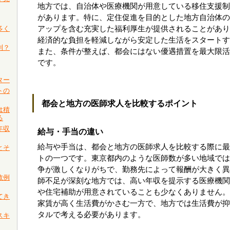
地方では、自治体や医療機関が用意している移住支援制
があります。特に、定住促進を目的とした地方自治体の
多く
アップを含む充実した福利厚生が提供されることがあり
経済的な負担を軽減しながら安定した生活をスタートす
利？
また、条件が整えば、都会にはない優遇措置を最大限活
です。
ター
トの
都会と地方の医師求人を比較するポイント
は積
る
年収
給与・手当の違い
給与や手当は、都会と地方の医師求人を比較する際に最
とそ
トの一つです。東京都内のような医師数が多い地域では
争が激しくなりがちで、勤務先によって報酬が大きく異
敗例
師不足が深刻な地方では、高い年収を提示する医療機関
や住宅補助が用意されていることも少なくありません。
てき
家賃が高く生活費がかさむ一方で、地方では生活費が抑
タルで考える必要があります。
スキ