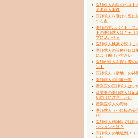
医師求人内科のベスト
える求人案件
医師求人を受ける際に
する点
医師のアルバイト、ス
トの医師求人はキャリ
プに活かせる
医師求人検索で絞りこ
医師求人の診療科目は
により偏りが大きい
医師が求人を探す際の
ント
医師求人（僻地）の待
医師求人の記事一覧
産業医の医師求人は少
産業医の医師求人は応
め切りに注意したい
産業医求人の資格
医師求人（小規模の美
科）
医師求人精神科で注目
ジションとは？
医師求人の地域別メリ