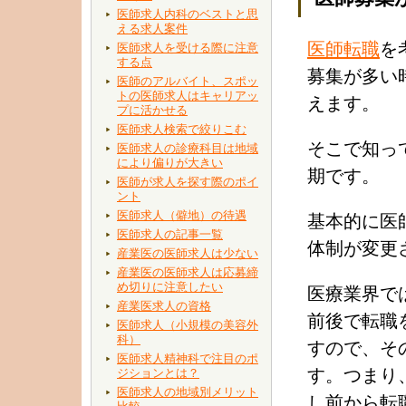
医師求人内科のベストと思
える求人案件
医師転職
を
医師求人を受ける際に注意
する点
募集が多い
医師のアルバイト、スポッ
トの医師求人はキャリアッ
えます。
プに活かせる
医師求人検索で絞りこむ
そこで知っ
医師求人の診療科目は地域
により偏りが大きい
期です。
医師が求人を探す際のポイ
ント
医師求人（僻地）の待遇
基本的に医
医師求人の記事一覧
体制が変更
産業医の医師求人は少ない
産業医の医師求人は応募締
め切りに注意したい
医療業界で
産業医求人の資格
前後で転職
医師求人（小規模の美容外
科）
すので、そ
医師求人精神科で注目のポ
す。つまり
ジションとは？
医師求人の地域別メリット
し前から転