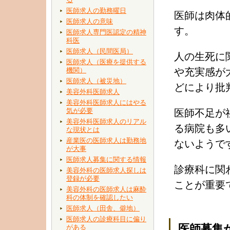
医師求人の勤務曜日
医師は肉体
医師求人の意味
す。
医師求人専門医認定の精神
科医
医師求人（民間医局）
人の生死に
医師求人（医療を提供する
機関）
や充実感が
医師求人（被災地）
どにより批
美容外科医師求人
美容外科医師求人にはやる
気が必要
医師不足が
美容外科医師求人のリアル
る病院も多
な現状とは
産業医の医師求人は勤務地
ないようで
が大事
医師求人募集に関する情報
診療科に関
美容外科の医師求人探しは
登録が必要
ことが重要
美容外科の医師求人は麻酔
科の体制を確認したい
医師求人（田舎、僻地）
医師求人の診療科目に偏り
医師募集
がある