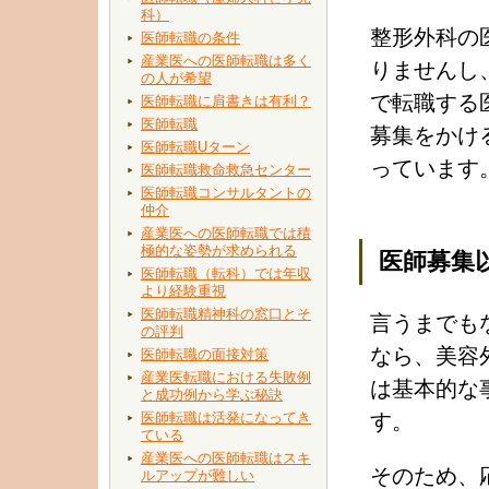
科）
整形外科の
医師転職の条件
産業医への医師転職は多く
りませんし
の人が希望
で転職する
医師転職に肩書きは有利？
医師転職
募集をかけ
医師転職Uターン
っています
医師転職救命救急センター
医師転職コンサルタントの
仲介
産業医への医師転職では積
極的な姿勢が求められる
医師募集
医師転職（転科）では年収
より経験重視
医師転職精神科の窓口とそ
言うまでも
の評判
なら、美容
医師転職の面接対策
産業医転職における失敗例
は基本的な
と成功例から学ぶ秘訣
医師転職は活発になってき
す。
ている
産業医への医師転職はスキ
そのため、
ルアップが難しい