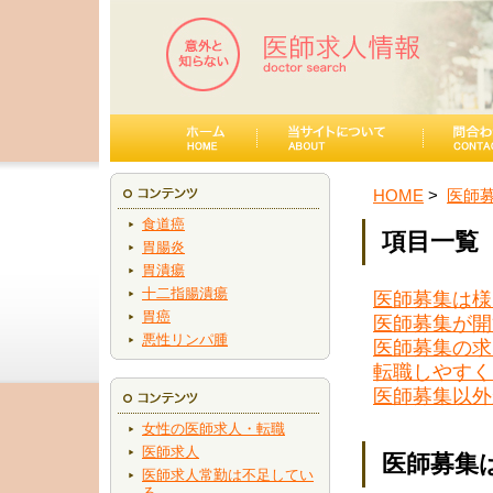
HOME
医師
食道癌
項目一覧
胃腸炎
胃潰瘍
十二指腸潰瘍
医師募集は様
胃癌
医師募集が開
悪性リンパ腫
医師募集の求
転職しやすく
医師募集以外
女性の医師求人・転職
医師求人
医師募集
医師求人常勤は不足してい
る