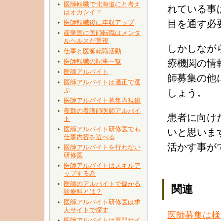
医師転職で北海道にと考え
れている事
はオカシイ？
目を通す必
医師転職後に年収アップ
産業医に医師転職はメンタ
ルヘルスが重視
しかしなが
仕事と医師転職活動
医師転職の記事一覧
療機関の情
医師アルバイト
師募集の他
医師アルバイトは適正で選
ぶ
しょう。
医師アルバイト募集内視鏡
夜勤の看護師医師アルバイ
患者に向け
ト
医師アルバイト研修医でも
いと思いま
仕事内容を選べる
活かす事が
医師アルバイトを行わない
研修医
医師アルバイトはスキルア
ップする為
医師のアルバイトで儲かる
関連
診療科とは？
医師アルバイト研修医は求
人サイトで探す
医師募集は様
医師アルバイトは専門サイ