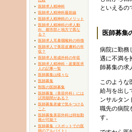
比較
医師求人精神科
といえるの
医師求人精神科最前線
医師求人精神科のメリット
医師求人精神科の求人動
向、都市部と地方で異な
医師募集
る？
医師求人耳鼻咽喉科の特徴
医師求人で美容皮膚科の年
病院に勤務
収？
遇に不満を
医師求人形成外科の年収
医師求人精神科・産業医求
師募集の求
人の記事一覧
医師募集は様々な
医師募集
このような
獣医の医師募集
給与を出し
医師募集（美容外科）には
試用期間がある？
ンサルタン
医師募集老健で気をつける
職先の病院
こと
医師募集美容外科は時短勤
す。
務が可能？
医師募集（スポットでの医
師のアルバイト）