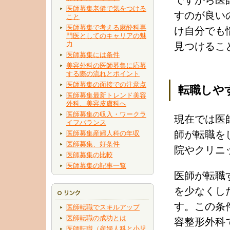
ですから医
医師募集老健で気をつける
すのが良い
こと
医師募集で考える麻酔科専
け自分でも
門医としてのキャリアの魅
力
見つけるこ
医師募集には条件
美容外科の医師募集に応募
する際の流れとポイント
医師募集の面接での注意点
転職しや
医師募集最新トレンド美容
外科、美容皮膚科へ
医師募集の収入・ワークラ
現在では医
イフバランス
師が転職を
医師募集産婦人科の年収
医師募集、好条件
院やクリニ
医師募集の比較
医師募集の記事一覧
医師が転職
を少なくし
す。この条
医師転職でスキルアップ
医師転職の成功とは
容整形外科
医師転職（産婦人科と小児