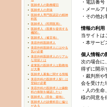
・電話番号
医師求人の勤務曜日
・メールア
医師求人の意味
医師求人専門医認定の精神
・その他お
科医
医師求人（民間医局）
情報の利用
医師求人（医療を提供する
機関）
当サイトは
医師求人（被災地）
・本サービ
美容外科医師求人
美容外科医師求人にはやる
気が必要
個人情報の
美容外科医師求人のリアル
な現状とは
次の場合に
産業医の医師求人は勤務地
得ずに開示
が大事
医師求人募集に関する情報
・裁判所や
美容外科の医師求人探しは
会を受けた
登録が必要
美容外科の医師求人は麻酔
・人の生命
科の体制を確認したい
様の同意を
医師求人（田舎、僻地）
医師求人の診療科目に偏り
がある