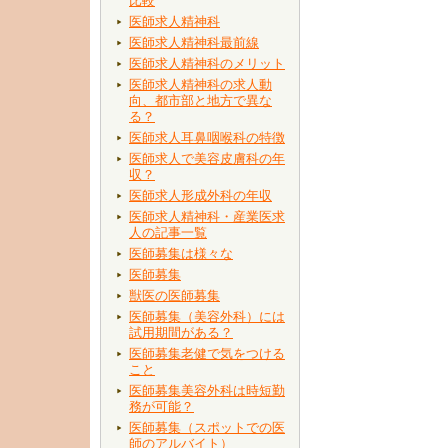
比較
医師求人精神科
医師求人精神科最前線
医師求人精神科のメリット
医師求人精神科の求人動
向、都市部と地方で異な
る？
医師求人耳鼻咽喉科の特徴
医師求人で美容皮膚科の年
収？
医師求人形成外科の年収
医師求人精神科・産業医求
人の記事一覧
医師募集は様々な
医師募集
獣医の医師募集
医師募集（美容外科）には
試用期間がある？
医師募集老健で気をつける
こと
医師募集美容外科は時短勤
務が可能？
医師募集（スポットでの医
師のアルバイト）