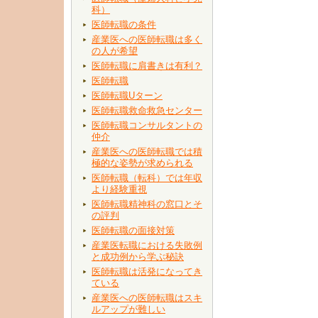
科）
医師転職の条件
産業医への医師転職は多く
の人が希望
医師転職に肩書きは有利？
医師転職
医師転職Uターン
医師転職救命救急センター
医師転職コンサルタントの
仲介
産業医への医師転職では積
極的な姿勢が求められる
医師転職（転科）では年収
より経験重視
医師転職精神科の窓口とそ
の評判
医師転職の面接対策
産業医転職における失敗例
と成功例から学ぶ秘訣
医師転職は活発になってき
ている
産業医への医師転職はスキ
ルアップが難しい