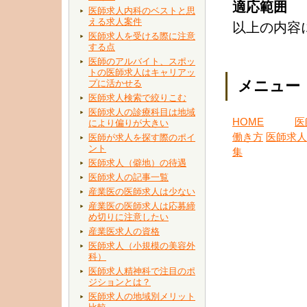
適応範囲
医師求人内科のベストと思
える求人案件
以上の内容
医師求人を受ける際に注意
する点
医師のアルバイト、スポッ
トの医師求人はキャリアッ
メニュー
プに活かせる
医師求人検索で絞りこむ
医師求人の診療科目は地域
HOME
医
により偏りが大きい
働き方
医師求人
医師が求人を探す際のポイ
ント
集
医師求人（僻地）の待遇
医師求人の記事一覧
産業医の医師求人は少ない
産業医の医師求人は応募締
め切りに注意したい
産業医求人の資格
医師求人（小規模の美容外
科）
医師求人精神科で注目のポ
ジションとは？
医師求人の地域別メリット