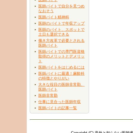
医師バイトで自分を見つめ
なおそう
医師バイト精神科
医師のバイトで年収アップ
医師のバイト、スポットで
土日も選択できる
働き方改革で必要とされる
医師バイト
医師バイトでの専門医資格
取得のメリットとデメリッ
ト
医師バイトをはじめるには
医師バイトに最適！麻酔科
の特徴とやりがい
大きな役目の医師非常勤、
医師バイト
医師非常勤
仕事に見合った医師年収
医師バイトの記事一覧
Copyright (C)
意外と知らない医師