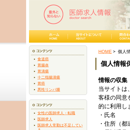
HOME
個人
食道癌
個人情報
胃腸炎
胃潰瘍
十二指腸潰瘍
情報の収集
胃癌
当サイトは
悪性リンパ腫
客様の同意
的に利用し
女性の医師求人・転職
・氏名
医師求人
・住所（都
医師求人常勤は不足してい
る