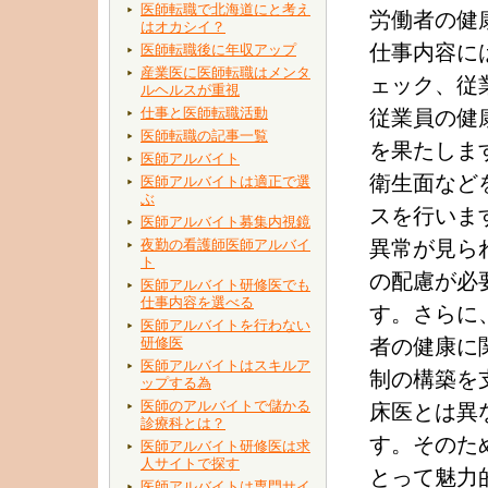
医師転職で北海道にと考え
労働者の健
はオカシイ？
仕事内容に
医師転職後に年収アップ
産業医に医師転職はメンタ
ェック、従
ルヘルスが重視
仕事と医師転職活動
従業員の健
医師転職の記事一覧
を果たしま
医師アルバイト
衛生面など
医師アルバイトは適正で選
ぶ
スを行いま
医師アルバイト募集内視鏡
夜勤の看護師医師アルバイ
異常が見ら
ト
の配慮が必
医師アルバイト研修医でも
仕事内容を選べる
す。さらに
医師アルバイトを行わない
研修医
者の健康に
医師アルバイトはスキルア
制の構築を
ップする為
医師のアルバイトで儲かる
床医とは異
診療科とは？
す。そのた
医師アルバイト研修医は求
人サイトで探す
とって魅力
医師アルバイトは専門サイ