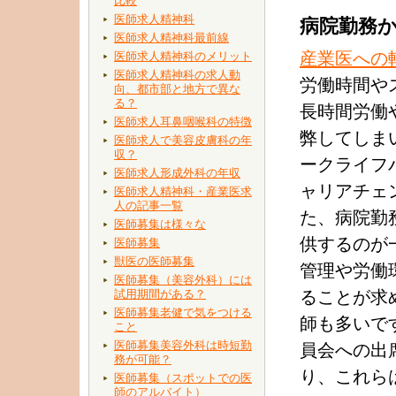
比較
医師求人精神科
病院勤務
医師求人精神科最前線
産業医への
医師求人精神科のメリット
医師求人精神科の求人動
労働時間や
向、都市部と地方で異な
る？
長時間労働
医師求人耳鼻咽喉科の特徴
弊してしま
医師求人で美容皮膚科の年
収？
ークライフ
医師求人形成外科の年収
ャリアチェ
医師求人精神科・産業医求
人の記事一覧
た、病院勤
医師募集は様々な
供するのが
医師募集
獣医の医師募集
管理や労働
医師募集（美容外科）には
試用期間がある？
ることが求
医師募集老健で気をつける
師も多いで
こと
医師募集美容外科は時短勤
員会への出
務が可能？
り、これら
医師募集（スポットでの医
師のアルバイト）