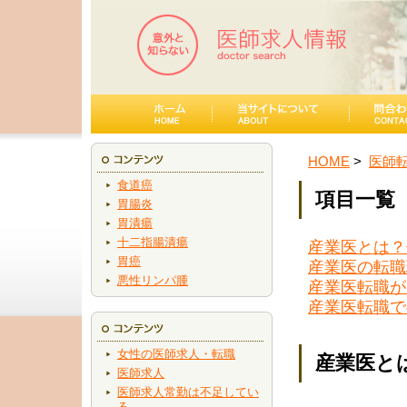
HOME
医師
食道癌
項目一覧
胃腸炎
胃潰瘍
十二指腸潰瘍
産業医とは？
胃癌
産業医の転職
悪性リンパ腫
産業医転職が
産業医転職で
女性の医師求人・転職
産業医と
医師求人
医師求人常勤は不足してい
る