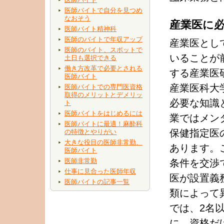
医師バイトで自分を見つめ
なおそう
産業医に
医師バイト精神科
医師のバイトで年収アップ
産業医とし
医師のバイト、スポットで
いることが
土日も選択できる
働き方改革で必要とされる
する産業医
医師バイト
産業医科大
医師バイトでの専門医資格
取得のメリットとデメリッ
必要な知識
ト
医師バイトをはじめるには
業ではメン
医師バイトに最適！麻酔科
保健指定医
の特徴とやりがい
大きな役目の医師非常勤、
あります。
医師バイト
医師非常勤
条件を交渉
仕事に見合った医師年収
医が設置義
医師バイトの記事一覧
類によって
では、2名
に、資格だ