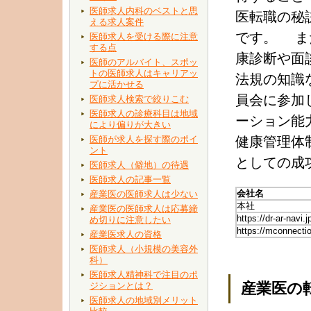
医師求人内科のベストと思
医転職の秘
える求人案件
です。 ま
医師求人を受ける際に注意
する点
康診断や面
医師のアルバイト、スポッ
トの医師求人はキャリアッ
法規の知識
プに活かせる
員会に参加
医師求人検索で絞りこむ
医師求人の診療科目は地域
ーション能
により偏りが大きい
医師が求人を探す際のポイ
健康管理体
ント
としての成
医師求人（僻地）の待遇
医師求人の記事一覧
会社名
産業医の医師求人は少ない
本社
産業医の医師求人は応募締
https://dr-ar-navi.j
め切りに注意したい
https://mconnectio
産業医求人の資格
医師求人（小規模の美容外
科）
医師求人精神科で注目のポ
産業医の
ジションとは？
医師求人の地域別メリット