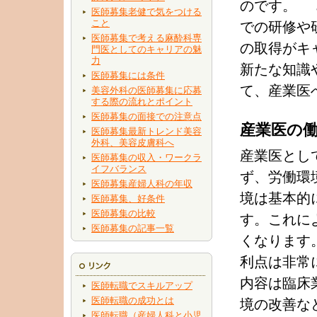
のです。 
医師募集老健で気をつける
こと
での研修や
医師募集で考える麻酔科専
の取得がキ
門医としてのキャリアの魅
力
新たな知識
医師募集には条件
て、産業医
美容外科の医師募集に応募
する際の流れとポイント
医師募集の面接での注意点
産業医の
医師募集最新トレンド美容
外科、美容皮膚科へ
産業医とし
医師募集の収入・ワークラ
イフバランス
ず、労働環
医師募集産婦人科の年収
境は基本的
医師募集、好条件
医師募集の比較
す。これに
医師募集の記事一覧
くなります
利点は非常
内容は臨床
医師転職でスキルアップ
医師転職の成功とは
境の改善な
医師転職（産婦人科と小児