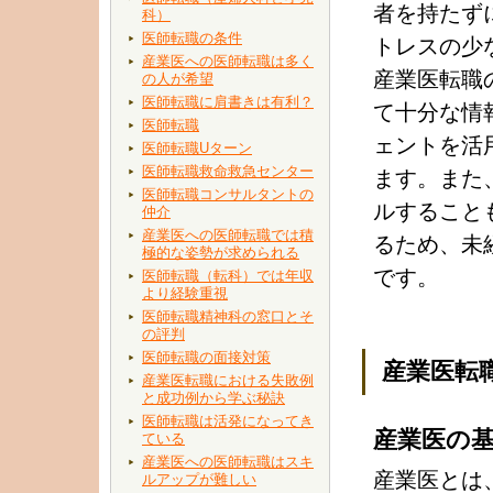
者を持たず
科）
医師転職の条件
トレスの少
産業医への医師転職は多く
産業医転職
の人が希望
医師転職に肩書きは有利？
て十分な情
医師転職
ェントを活
医師転職Uターン
医師転職救命救急センター
ます。また
医師転職コンサルタントの
ルすること
仲介
産業医への医師転職では積
るため、未
極的な姿勢が求められる
です。
医師転職（転科）では年収
より経験重視
医師転職精神科の窓口とそ
の評判
医師転職の面接対策
産業医転
産業医転職における失敗例
と成功例から学ぶ秘訣
医師転職は活発になってき
産業医の
ている
産業医への医師転職はスキ
産業医とは
ルアップが難しい