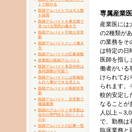
トで探せる
医師アルバイトでは大人数
専属産業
を採用
医師アルバイトを東京都で
産業医には
見つける理想の働き方
の2種類が
医師アルバイト可能な非常
勤
の業務をそ
医師アルバイトという働き
方
は特定の日
医師アルバイトの応募者数
医師を指し
産業医の医師アルバイト
医師アルバイト美容外科は
働者がいる
条件調整が可能？
けられてお
医師アルバイトには研修医
も行う事ができる求人も
られます。
医師アルバイトや医師非常
勤
較的安定し
医師アルバイト、非常勤で
なることが
職場復帰
医師のアルバイト非常勤は
人以上～3
自分の専門性を活かしたも
のを
で、勤務は
医師アルバイトの記事一覧
臨床業務と
医師バイト