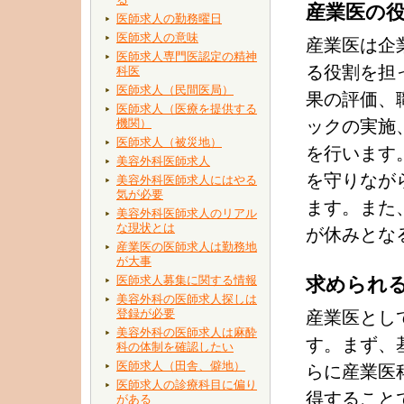
産業医の
医師求人の勤務曜日
医師求人の意味
産業医は企
医師求人専門医認定の精神
る役割を担
科医
医師求人（民間医局）
果の評価、
医師求人（医療を提供する
機関）
ックの実施
医師求人（被災地）
を行います
美容外科医師求人
を守りなが
美容外科医師求人にはやる
気が必要
ます。また
美容外科医師求人のリアル
な現状とは
が休みとな
産業医の医師求人は勤務地
が大事
医師求人募集に関する情報
求められ
美容外科の医師求人探しは
登録が必要
産業医とし
美容外科の医師求人は麻酔
す。まず、
科の体制を確認したい
医師求人（田舎、僻地）
らに産業医
医師求人の診療科目に偏り
得すること
がある