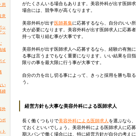
がたくさんいる場合もあります。美容外科が出す医師求
と思
場合には、競争率が高くなります。
注意
美容外科が出す
医師募集
に応募するなら、自分のいい所
ポッ
夫が必要になります。美容外科が出す医師求人に応募者
アッ
持って取り組む事が大事です。
む
美容外科が出す医師求人へ応募するなら、経験の有無に
地域
る事は言うまでもなく重要になります。いい結果を目指
ポイ
限りの事を最大限に行う事が大事です。
遇
自分の力を出し切る事によって、きっと採用を勝ち取る
う。
ない
募締
経営方針も大事な美容外科による医師求人
容外
のポ
長く働くつもりで
美容外科による医師求人
を選ぶなら、
ておくといいでしょう。美容外科による医師求人に応募
ット
期スパンで働く場合には、特に経営方針が自分の考えに