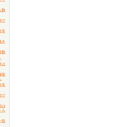
人数
都で
非常
働き
者数
ト
科は
修医
も
非常
勤で
勤は
たも
一覧