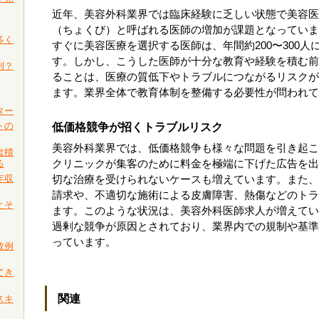
近年、美容外科業界では臨床経験に乏しい状態で美容医
（ちょくび）と呼ばれる医師の増加が課題となっていま
多く
すぐに美容医療を選択する医師は、年間約200〜300人
す。しかし、こうした医師が十分な教育や経験を積む前
利？
ることは、医療の質低下やトラブルにつながるリスクが
ます。業界全体で教育体制を整備する必要性が問われて
ター
トの
低価格競争が招くトラブルリスク
美容外科業界では、低価格競争も様々な問題を引き起こ
は積
る
クリニックが集客のために料金を極端に下げた広告を出
年収
切な治療を受けられないケースも増えています。また、
請求や、不適切な施術による皮膚障害、熱傷などのトラ
とそ
ます。このような状況は、美容外科医師求人が増えてい
過剰な競争が原因とされており、業界内での規制や基準
っています。
敗例
てき
関連
スキ