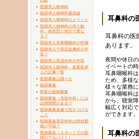
比較
医師求人精神科
医師求人精神科最前線
耳鼻科の
医師求人精神科のメリット
医師求人精神科の求人動
向、都市部と地方で異な
耳鼻科の医
る？
医師求人耳鼻咽喉科の特徴
あります。
医師求人で美容皮膚科の年
収？
夜間や休日の
医師求人形成外科の年収
イベートの時
医師求人精神科・産業医求
人の記事一覧
耳鼻咽喉科は
医師募集は様々な
ため、多様な
医師募集
様々な業務に
獣医の医師募集
耳鼻咽喉科は
医師募集（美容外科）には
から、聴覚障
試用期間がある？
幅広く対応で
医師募集老健で気をつける
ができます。
こと
医師募集美容外科は時短勤
務が可能？
耳鼻科の
医師募集（スポットでの医
師のアルバイト）