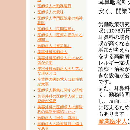
耳鼻咽喉科
医師求人の勤務曜日
安く、開業
医師求人の意味
医師求人専門医認定の精神
科医
労働政策研究
医師求人（民間医局）
収は1078
医師求人（医療を提供する
耳鼻科の場合
機関）
収が高くなる
医師求人（被災地）
増加が考えら
美容外科医師求人
をする高齢者
美容外科医師求人にはやる
レルギー症状
気が必要
診察・治療が
美容外科医師求人のリアル
な現状とは
きな設備が必
産業医の医師求人は勤務地
です。
が大事
また、耳鼻科
医師求人募集に関する情報
く、勤務時間
美容外科の医師求人探しは
し、反面、耳
登録が必要
に応えるため
美容外科の医師求人は麻酔
科の体制を確認したい
もあります。
医師求人（田舎、僻地）
産業医求人
医師求人の診療科目に偏り
がある