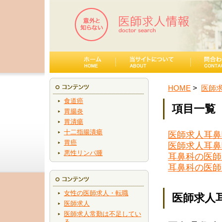
HOME
医師
食道癌
項目一覧
胃腸炎
胃潰瘍
十二指腸潰瘍
医師求人耳鼻
胃癌
医師求人耳鼻
悪性リンパ腫
耳鼻科の医師
耳鼻科の医師
女性の医師求人・転職
医師求人
医師求人
医師求人常勤は不足してい
る