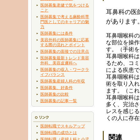
医師募集老健で気をつける
こと
耳鼻科の医
医師募集で考える麻酔科専
があります
門医としてのキャリアの魅
力
医師募集には条件
耳鼻咽喉科の
美容外科の医師募集に応募
な部位を操作
する際の流れとポイント
す。（手術を
医師募集の面接での注意点
耳鼻咽喉科は
医師募集最新トレンド美容
るため、コミ
外科、美容皮膚科へ
による疾患で
医師募集の収入・ワークラ
イフバランス
耳鼻咽喉科は
医師募集産婦人科の年収
術を取り入れ
医師募集、好条件
ます。（これ
医師募集の比較
耳鼻咽喉科は
医師募集の記事一覧
多く、完治さ
レスを感じる
くの人に存在
医師転職でスキルアップ
医師転職の成功とは
関連
医師転職（産婦人科と小児