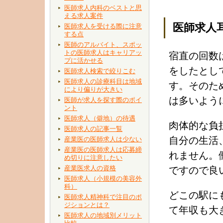
医師求人内科のベストと思
える求人案件
医師求人
医師求人を受ける際に注意
する点
医師のアルバイト、スポッ
トの医師求人はキャリアッ
宿直の回数
プに活かせる
をしたとし
医師求人検索で絞りこむ
医師求人の診療科目は地域
す。そのた
により偏りが大きい
は多いよう
医師が求人を探す際のポイ
ント
医師求人（僻地）の待遇
肉体的な負
医師求人の記事一覧
自分の生活
産業医の医師求人は少ない
産業医の医師求人は応募締
れません。
め切りに注意したい
産業医求人の資格
ですので良
医師求人（小規模の美容外
科）
どこの駅に
医師求人精神科で注目のポ
ジションとは？
て年収も大
医師求人の地域別メリット