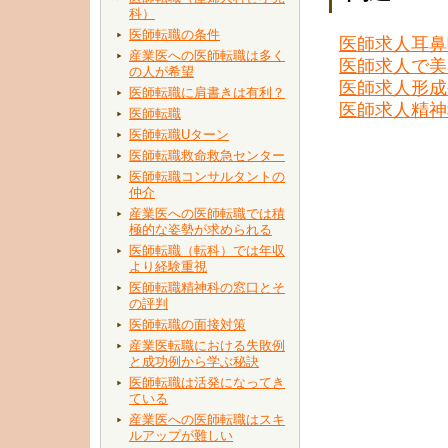
科）
医師転職の条件
医師求人耳鼻
産業医への医師転職は多く
医師求人で美
の人が希望
医師求人形成
医師転職に肩書きは有利？
医師求人精神
医師転職
医師転職Uターン
医師転職救命救急センター
医師転職コンサルタントの
仲介
産業医への医師転職では積
極的な姿勢が求められる
医師転職（転科）では年収
より経験重視
医師転職精神科の窓口とそ
の評判
医師転職の面接対策
産業医転職における失敗例
と成功例から学ぶ秘訣
医師転職は活発になってき
ている
産業医への医師転職はスキ
ルアップが難しい