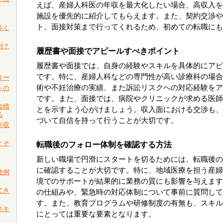
えば、産婦人科医の年収を最大化したい場合、高収入を
施設を優先的に紹介してもらえます。また、契約交渉や
ト、面接対策まで行ってくれるため、初めての転職にも
多く
利？
履歴書や面接でアピールすべきポイント
履歴書や面接では、自身の経験やスキルを具体的にアピ
です。特に、産婦人科などの専門性が高い診療科の場合
ター
術や不妊治療の実績、また訴訟リスクへの対応経験をア
トの
です。また、面接では、病院やクリニックが求める医師
は積
とを示すよう心がけましょう。収入面における交渉も、
る
づいて自信を持って行うことが大切です。
年収
とそ
転職後のフォロー体制を確認する方法
新しい職場で円滑にスタートを切るためには、転職後の
に確認することが大切です。特に、地域医療を担う産婦
敗例
境でのサポートが結果的に業務の質にも影響を与えます
てき
の仕組みや、緊急時の対応体制について事前に質問して
す。また、教育プログラムや研修制度の有無も、スキル
スキ
にとっては重要な要素となります。