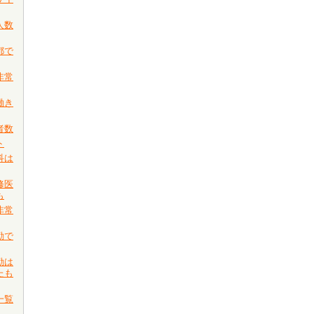
人数
都で
非常
働き
者数
ト
科は
修医
も
非常
勤で
勤は
たも
一覧