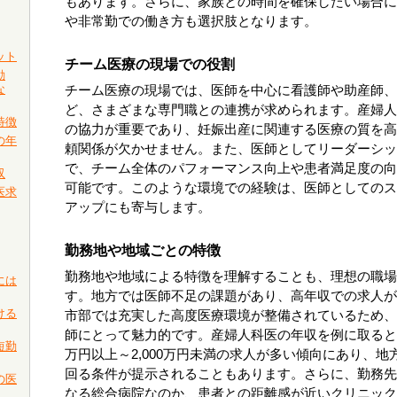
もあります。さらに、家族との時間を確保したい場合に
や非常勤での働き方も選択肢となります。
ット
チーム医療の現場での役割
動
な
チーム医療の現場では、医師を中心に看護師や助産師、
ど、さまざまな専門職との連携が求められます。産婦人
特徴
の協力が重要であり、妊娠出産に関連する医療の質を高
の年
頼関係が欠かせません。また、医師としてリーダーシッ
で、チーム全体のパフォーマンス向上や患者満足度の向
収
可能です。このような環境での経験は、医師としてのス
医求
アップにも寄与します。
勤務地や地域ごとの特徴
勤務地や地域による特徴を理解することも、理想の職場
には
す。地方では医師不足の課題があり、高年収での求人が
ける
市部では充実した高度医療環境が整備されているため、
師にとって魅力的です。産婦人科医の年収を例に取ると、
短勤
万円以上～2,000万円未満の求人が多い傾向にあり、
回る条件が提示されることもあります。さらに、勤務先
の医
なる総合病院なのか、患者との距離感が近いクリニック