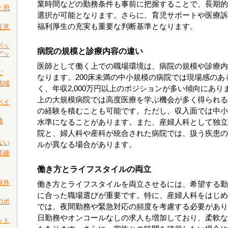
業時間などの勤務条件も事前に把握することで、長期的
と思
選択が可能となります。さらに、育児サポートや医療訴
福利厚生の充実も重要な判断基準となります。
注意
ポッ
病院の規模と診療内容の違い
アッ
医師として働く上での職場環境は、病院の規模や診療内
む
なります。200床未満の中小規模の病院では現場感のあ
地域
く、年収2,000万円以上のポジションが多い傾向にあり
上の大規模病院では高度医療を学ぶ機会が多く得られる
ポイ
の経験を積むことも可能です。ただし、収入面では中小
遇
水準になることがあります。また、産婦人科として独立
院と、婦人科や産科が統合された病院では、扱う疾患の
ない
ルが異なる場合があります。
募締
働き方とライフスタイルの両立
容外
働き方とライフスタイルを両立させるには、希望する勤
に合った職場選びが重要です。特に、産婦人科をはじめ
のポ
では、夜間勤務や緊急対応の頻度を考慮する必要があり
日勤務やオンコールなしの求人も増加しており、柔軟な
ット