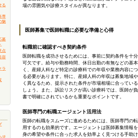
ける
場の雰囲気や診療スタイルが異なります。
科専
の魅
医師募集で医師転職に必要な準備と心得
応募
ト
転職前に確認すべき契約条件
意点
医師転職を成功させるためには、事前に契約条件を十分
美容
可欠です。給与や勤務時間、休日出勤の有無などの基本
クラ
く、産婦人科など特定の診療科での年収や業務内容につ
る必要があります。特に、産婦人科の年収は募集地域や
収
く異なるため、提示された条件が市場相場に合っている
しょう。また、訴訟リスクが高い診療科では、医師が負
書で明確にされているかも重要なポイントです。
医師専門の転職エージェント活用法
医師の転職をスムーズに進めるためには、医師専門の転
プ
用するのも効果的です。エージェントは医師募集情報を
身の希望や条件に合った求人を効率よく見つける手助け
小児