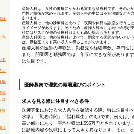
産婦人科は、女性の健康にかかわる重要な診療科です。そのた
門性と技術が求められます。産婦人科の中には不妊治療なども
あります。
精神
産婦人科は、他の診療科と比べて、夜間や休日も診療を行うこ
うイメージがあります。そのため、産婦人科医には高い給与が
科にはリスクが他の診療科目よりも高い場合もあります。
する
産婦人科医は、他の診療科と比べて、開業する医師が多いとい
は、勤務医よりも高い収入を得ることができます。
産婦人科の医師の年収は、勤務先や経験年数、専門性に
また、開業医と勤務医では、年収に大きな差がありま
やる
は注目です。
アル
務地
医師募集で理想の職場選びのポイント
情報
しは
求人を見る際に注目すべき条件
医師募集における求人条件を確認する際、特に注目すべ
麻酔
水準」「勤務時間」「福利厚生」の3点です。例えば、
）
高い傾向にあり、平均年収は1,555万円とされていま
偏り
は診療内容や役職によって大きく異なります。また、オ