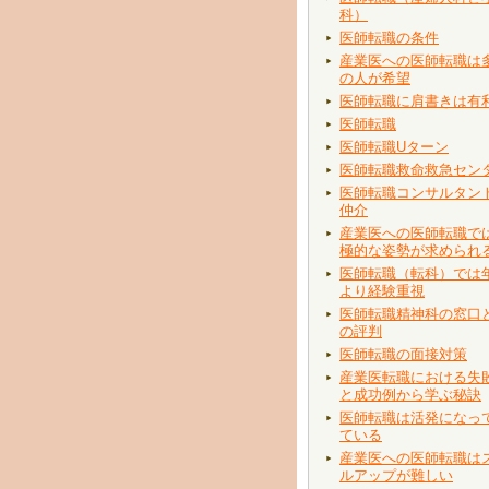
科）
医師転職の条件
産業医への医師転職は
の人が希望
医師転職に肩書きは有
医師転職
医師転職Uターン
医師転職救命救急セン
医師転職コンサルタン
仲介
産業医への医師転職で
極的な姿勢が求められ
医師転職（転科）では
より経験重視
医師転職精神科の窓口
の評判
医師転職の面接対策
産業医転職における失
と成功例から学ぶ秘訣
医師転職は活発になっ
ている
産業医への医師転職は
ルアップが難しい