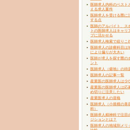
医師求人内科のベスト
える求人案件
医師求人を受ける際に
する点
医師のアルバイト、ス
トの医師求人はキャリ
プに活かせる
医師求人検索で絞りこ
医師求人の診療科目は
により偏りが大きい
医師が求人を探す際の
ント
医師求人（僻地）の待
医師求人の記事一覧
産業医の医師求人は少
産業医の医師求人は応
め切りに注意したい
産業医求人の資格
医師求人（小規模の美
科）
医師求人精神科で注目
ジションとは？
医師求人の地域別メリ