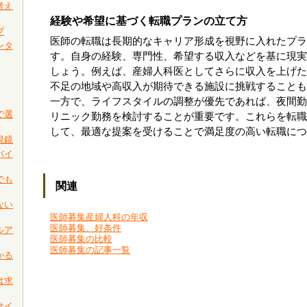
考え
経験や希望に基づく転職プランの立て方
プ
医師の転職は長期的なキャリア形成を視野に入れたプラ
ンタ
す。自身の経験、専門性、希望する収入などを基に現実
しょう。例えば、産婦人科医としてさらに収入を上げた
不足の地域や高収入が期待できる施設に挑戦することも
一方で、ライフスタイルの調整が優先であれば、夜間勤
で選
リニック勤務を検討することが重要です。これらを転職
して、最適な提案を受けることで満足度の高い転職につ
視鏡
バイ
でも
関連
ない
医師募集産婦人科の年収
医師募集、好条件
ルア
医師募集の比較
医師募集の記事一覧
かる
は求
サイ