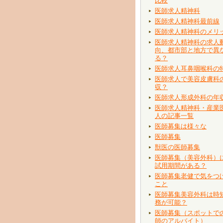
比較
医師求人精神科
医師求人精神科最前線
医師求人精神科のメリ
医師求人精神科の求人
向、都市部と地方で異
る？
医師求人耳鼻咽喉科の
医師求人で美容皮膚科
収？
医師求人形成外科の年
医師求人精神科・産業
人の記事一覧
医師募集は様々な
医師募集
獣医の医師募集
医師募集（美容外科）
試用期間がある？
医師募集老健で気をつ
こと
医師募集美容外科は時
務が可能？
医師募集（スポットで
師のアルバイト）