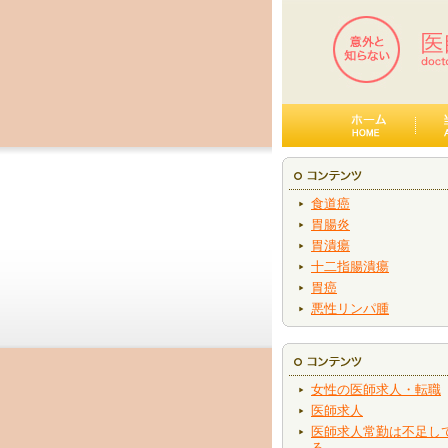
食道癌
胃腸炎
胃潰瘍
十二指腸潰瘍
胃癌
悪性リンパ腫
女性の医師求人・転職
医師求人
医師求人常勤は不足し
る