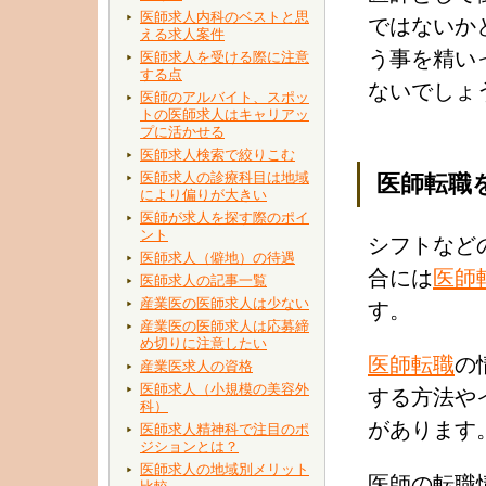
医師求人内科のベストと思
ではないか
える求人案件
う事を精い
医師求人を受ける際に注意
する点
ないでしょ
医師のアルバイト、スポッ
トの医師求人はキャリアッ
プに活かせる
医師求人検索で絞りこむ
医師求人の診療科目は地域
医師転職
により偏りが大きい
医師が求人を探す際のポイ
ント
シフトなど
医師求人（僻地）の待遇
合には
医師
医師求人の記事一覧
産業医の医師求人は少ない
す。
産業医の医師求人は応募締
め切りに注意したい
医師転職
の
産業医求人の資格
医師求人（小規模の美容外
する方法や
科）
があります
医師求人精神科で注目のポ
ジションとは？
医師求人の地域別メリット
医師の転職