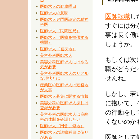
医師求人の勤務曜日
医師求人の意味
医師転職
し
医師求人専門医認定の精神
科医
すぐには分
医師求人（民間医局）
事は長く働
医師求人（医療を提供する
機関）
しょうか。
医師求人（被災地）
美容外科医師求人
もしくは次
美容外科医師求人にはやる
気が必要
職がどうだ
美容外科医師求人のリアル
せんね。
な現状とは
産業医の医師求人は勤務地
が大事
しかし、若
医師求人募集に関する情報
に抱いて、
美容外科の医師求人探しは
登録が必要
の行動をし
美容外科の医師求人は麻酔
科の体制を確認したい
くないのか
医師求人（田舎、僻地）
医師求人の診療科目に偏り
医師として
がある