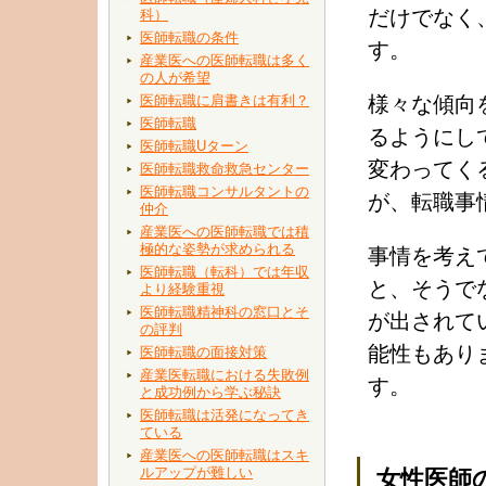
だけでなく
科）
医師転職の条件
す。
産業医への医師転職は多く
の人が希望
医師転職に肩書きは有利？
様々な傾向
医師転職
るようにし
医師転職Uターン
変わってく
医師転職救命救急センター
医師転職コンサルタントの
が、転職事
仲介
産業医への医師転職では積
極的な姿勢が求められる
事情を考え
医師転職（転科）では年収
と、そうで
より経験重視
医師転職精神科の窓口とそ
が出されて
の評判
能性もあり
医師転職の面接対策
産業医転職における失敗例
す。
と成功例から学ぶ秘訣
医師転職は活発になってき
ている
産業医への医師転職はスキ
ルアップが難しい
女性医師