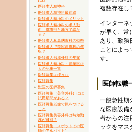
比較
医師求人精神科
複数存在し
医師求人精神科最前線
医師求人精神科のメリット
インターネ
医師求人精神科の求人動
向、都市部と地方で異な
が早く、常
る？
あり、勤務
医師求人耳鼻咽喉科の特徴
医師求人で美容皮膚科の年
ことによっ
収？
す。
医師求人形成外科の年収
医師求人精神科・産業医求
人の記事一覧
医師募集は様々な
医師募集
医師転職
獣医の医師募集
医師募集（美容外科）には
試用期間がある？
一般急性期
医師募集老健で気をつける
な医療設備
こと
医師募集美容外科は時短勤
者からの注
務が可能？
ックをマス
医師募集（スポットでの医
師のアルバイト）