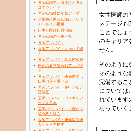
医師転職で北海道にと考え
はオカシイ？
医師転職後に年収アップ
女性医師の
産業医に医師転職はメンタ
ステージも
ルヘルスが重視
仕事と医師転職活動
ことでしょ
医師転職の記事一覧
のキャリア
医師アルバイト
医師アルバイトは適正で選
せん。
ぶ
医師アルバイト募集内視鏡
そのように
夜勤の看護師医師アルバイ
ト
そのような
医師アルバイト研修医でも
完備するこ
仕事内容を選べる
医師アルバイトを行わない
については
研修医
医師アルバイトはスキルア
れています
ップする為
なっていく
医師のアルバイトで儲かる
診療科とは？
医師アルバイト研修医は求
人サイトで探す
医師アルバイトは専門サイ