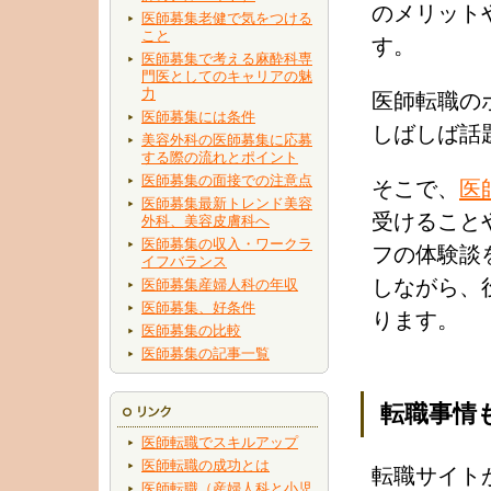
のメリット
医師募集老健で気をつける
こと
す。
医師募集で考える麻酔科専
門医としてのキャリアの魅
力
医師転職の
医師募集には条件
しばしば話
美容外科の医師募集に応募
する際の流れとポイント
医師募集の面接での注意点
そこで、
医
医師募集最新トレンド美容
受けること
外科、美容皮膚科へ
医師募集の収入・ワークラ
フの体験談
イフバランス
しながら、
医師募集産婦人科の年収
医師募集、好条件
ります。
医師募集の比較
医師募集の記事一覧
転職事情
医師転職でスキルアップ
医師転職の成功とは
転職サイト
医師転職（産婦人科と小児