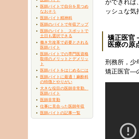
ができれば
医師バイトで自分を見つめ
ッシュな気
なおそう
医師バイト精神科
医師のバイトで年収アップ
医師のバイト、スポットで
土日も選択できる
矯正医官
働き方改革で必要とされる
医療の原
医師バイト
医師バイトでの専門医資格
取得のメリットとデメリッ
刑務所，少
ト
医師バイトをはじめるには
矯正医官―
医師バイトに最適！麻酔科
の特徴とやりがい
大きな役目の医師非常勤、
医師バイト
医師非常勤
仕事に見合った医師年収
医師バイトの記事一覧