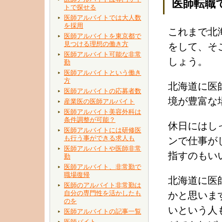
医師転職
トで探せる
医師アルバイトでは大人数
を採用
これまで北
医師アルバイトを東京都で
見つける理想の働き方
をして、そ
医師アルバイト可能な非常
しょう。
勤
医師アルバイトという働き
方
北海道に医
医師アルバイトの応募者数
境が豊富な
産業医の医師アルバイト
医師アルバイト美容外科は
条件調整が可能？
休日にはし
医師アルバイトには研修医
も行う事ができる求人も
ンで仕事が
医師アルバイトや医師非常
指すのもい
勤
医師アルバイト、非常勤で
職場復帰
北海道に医
医師のアルバイト非常勤は
自分の専門性を活かしたも
かと思いま
のを
いという人
医師アルバイトの記事一覧
医師バイト