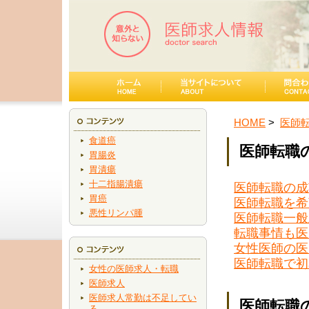
HOME
医師
食道癌
医師転職
胃腸炎
胃潰瘍
十二指腸潰瘍
医師転職の成
胃癌
医師転職を希
悪性リンパ腫
医師転職一般
転職事情も医
女性医師の医
医師転職で初
女性の医師求人・転職
医師求人
医師求人常勤は不足してい
医師転職
る