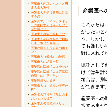
医師求人内科のベストと思
える求人案件
産業医へ
医師求人を受ける際に注意
する点
医師のアルバイト、スポッ
これからは
トの医師求人はキャリアッ
プに活かせる
がしたいと
医師求人検索で絞りこむ
う。しかし
医師求人の診療科目は地域
により偏りが大きい
ても難しい
医師が求人を探す際のポイ
ント
野に入れて
医師求人（僻地）の待遇
医師求人の記事一覧
嘱託として
産業医の医師求人は少ない
けでは生計
産業医の医師求人は応募締
め切りに注意したい
場合は、別
産業医求人の資格
医師求人（小規模の美容外
ができます
科）
医師求人精神科で注目のポ
産業医への
ジションとは？
医師求人の地域別メリット
択する事が