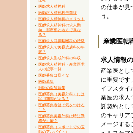
比較
の仕事が見
医師求人精神科
医師求人精神科最前線
う。
医師求人精神科のメリット
医師求人精神科の求人動
向、都市部と地方で異な
る？
産業医転
医師求人耳鼻咽喉科の特徴
医師求人で美容皮膚科の年
収？
医師求人形成外科の年収
求人情報
医師求人精神科・産業医求
人の記事一覧
産業医とし
医師募集は様々な
に重要です
医師募集
イフスタイ
獣医の医師募集
医師募集（美容外科）には
業医の求人
試用期間がある？
医師募集老健で気をつける
託契約とし
こと
のキャリア
医師募集美容外科は時短勤
務が可能？
メージする
医師募集（スポットでの医
師のアルバイト）