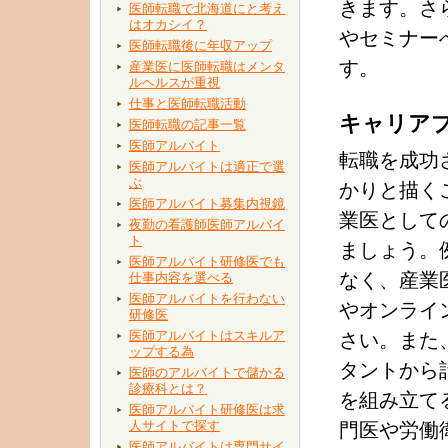
きます。さ
医師転職で北海道にと考え
はオカシイ？
やセミナー
医師転職後に年収アップ
す。
産業医に医師転職はメンタ
ルヘルスが重視
仕事と医師転職活動
キャリア
医師転職の記事一覧
医師アルバイト
転職を成功
医師アルバイトは適正で選
ぶ
かりと描く
医師アルバイト募集内視鏡
業医として
夜勤の看護師医師アルバイ
ト
ましょう。
医師アルバイト研修医でも
なく、産業
仕事内容を選べる
医師アルバイトを行わない
やオンライ
研修医
医師アルバイトはスキルア
さい。また
ップする為
タントから
医師のアルバイトで儲かる
診療科とは？
を組み立て
医師アルバイト研修医は求
人サイトで探す
門医や労働
医師アルバイトは専門サイ