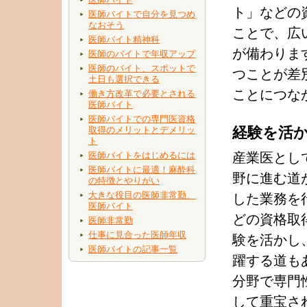
ト」などの
医師バイトで自分を見つめ
なおそう
ことで、広
医師バイト精神科
が備わりま
医師のバイトで年収アップ
医師のバイト、スポットで
つことが差
土日も選択できる
ことにつな
働き方改革で必要とされる
医師バイト
医師バイトでの専門医資格
経験を活
取得のメリットとデメリッ
ト
医師バイトをはじめるには
産業医とし
医師バイトに最適！麻酔科
野に進む道
の特徴とやりがい
大きな役目の医師非常勤、
した業務を
医師バイト
どの資格取
医師非常勤
仕事に見合った医師年収
験を活かし
医師バイトの記事一覧
躍する道も
分野で専門
して重宝さ