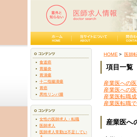
HOME
医師
食道癌
項目一覧
胃腸炎
胃潰瘍
十二指腸潰瘍
産業医への医
胃癌
産業医への医
悪性リンパ腫
産業医転職成
産業医転職で
女性の医師求人・転職
産業医へ
医師求人
医師求人常勤は不足してい
る