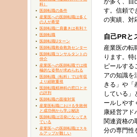
が多く、自
科）
す。信頼で
医師転職の条件
産業医への医師転職は多く
の実績、対
の人が希望
医師転職に肩書きは有利？
医師転職
自己PRと
医師転職Uターン
産業医の転
医師転職救命救急センター
医師転職コンサルタントの
ります。特
仲介
ピールする
産業医への医師転職では積
極的な姿勢が求められる
アの知識を
医師転職（転科）では年収
より経験重視
きる」や「
医師転職精神科の窓口とそ
している」
の評判
医師転職の面接対策
ールしやす
産業医転職における失敗例
と成功例から学ぶ秘訣
康経営アド
医師転職は活発になってき
関連資格の
ている
産業医への医師転職はスキ
分の専門性
ルアップが難しい