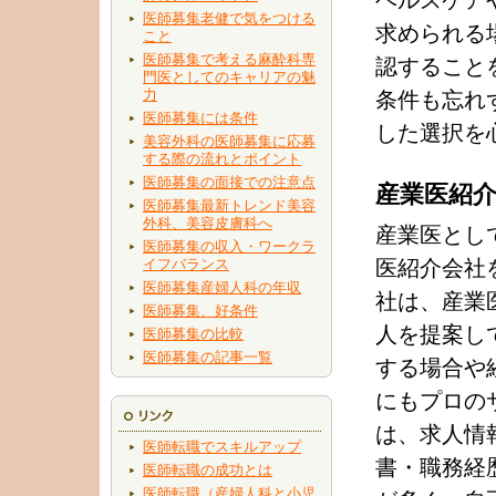
ヘルスケア
医師募集老健で気をつける
求められる
こと
医師募集で考える麻酔科専
認すること
門医としてのキャリアの魅
力
条件も忘れ
医師募集には条件
した選択を
美容外科の医師募集に応募
する際の流れとポイント
医師募集の面接での注意点
産業医紹
医師募集最新トレンド美容
外科、美容皮膚科へ
産業医とし
医師募集の収入・ワークラ
イフバランス
医紹介会社
医師募集産婦人科の年収
社は、産業
医師募集、好条件
人を提案し
医師募集の比較
医師募集の記事一覧
する場合や
にもプロの
は、求人情
医師転職でスキルアップ
書・職務経
医師転職の成功とは
医師転職（産婦人科と小児