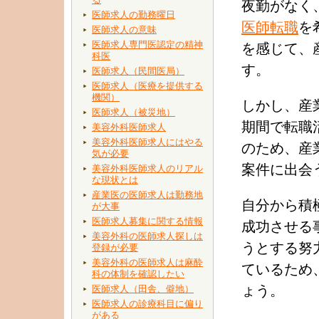
夜勤がなく
医師求人の勤務曜日
医師転職
を
医師求人の意味
医師求人専門医認定の精神
を感じて、
科医
す。
医師求人（民間医局）
医師求人（医療を提供する
機関）
しかし、産
医師求人（被災地）
期間で転職
美容外科医師求人
美容外科医師求人にはやる
のため、産
気が必要
案件に出会
美容外科医師求人のリアル
な現状とは
産業医の医師求人は勤務地
自分から積
が大事
医師求人募集に関する情報
成功させる
美容外科の医師求人探しは
うとする努
登録が必要
美容外科の医師求人は麻酔
ているため
科の体制を確認したい
ょう。
医師求人（田舎、僻地）
医師求人の診療科目に偏り
がある