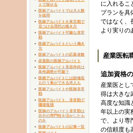
に入れるこ
トで探せる
医師アルバイトでは大人数
プランを具
を採用
ではなく、
医師アルバイトを東京都で
見つける理想の働き方
より実りの
医師アルバイト可能な非常
勤
医師アルバイトという働き
方
産業医転
医師アルバイトの応募者数
産業医の医師アルバイト
医師アルバイト美容外科は
条件調整が可能？
追加資格
医師アルバイトには研修医
も行う事ができる求人も
産業医とし
医師アルバイトや医師非常
得は大きな
勤
医師アルバイト、非常勤で
高度な知識
職場復帰
年以上の実
医師のアルバイト非常勤は
自分の専門性を活かしたも
で、より専
のを
医師アルバイトの記事一覧
の信頼度も
医師バイト