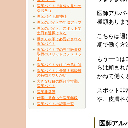
医師バイトで自分を見つめ
なおそう
医師アルバ
医師バイト精神科
種類ありま
医師のバイトで年収アップ
医師のバイト、スポットで
土日も選択できる
こちらは週
働き方改革で必要とされる
医師バイト
期で働く方
医師バイトでの専門医資格
取得のメリットとデメリッ
もう一つは
ト
医師バイトをはじめるには
らは頼まれ
医師バイトに最適！麻酔科
かねて働く
の特徴とやりがい
大きな役目の医師非常勤、
医師バイト
スポット非
医師非常勤
仕事に見合った医師年収
や、皮膚科
医師バイトの記事一覧
医師アル