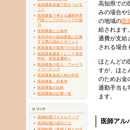
高知県での
医師募集老健で気をつける
こと
みの場合や
医師募集で考える麻酔科専
の地域の
医
門医としてのキャリアの魅
力
給されます
医師募集には条件
美容外科の医師募集に応募
通費が支給
する際の流れとポイント
される場合
医師募集の面接での注意点
医師募集最新トレンド美容
外科、美容皮膚科へ
ほとんどの
医師募集の収入・ワークラ
イフバランス
すが、ほと
医師募集産婦人科の年収
のためお金
医師募集、好条件
通勤手当も
医師募集の比較
医師募集の記事一覧
ます。
医師転職でスキルアップ
医師アル
医師転職の成功とは
医師転職（産婦人科と小児