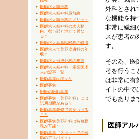
比較
医師求人精神科
外科とされ
医師求人精神科最前線
な機能を持
医師求人精神科のメリット
医師求人精神科の求人動
非常に繊細
向、都市部と地方で異な
スが患者の
る？
医師求人耳鼻咽喉科の特徴
す。
医師求人で美容皮膚科の年
収？
その為、医
医師求人形成外科の年収
医師求人精神科・産業医求
考を行うこ
人の記事一覧
医師募集は様々な
は非常に有
医師募集
イトの中で
獣医の医師募集
でもありま
医師募集（美容外科）には
試用期間がある？
医師募集老健で気をつける
こと
医師募集美容外科は時短勤
医師アル
務が可能？
医師募集（スポットでの医
師のアルバイト）