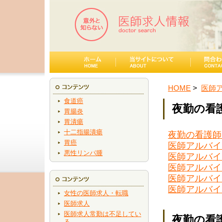
HOME
医師
食道癌
夜勤の看
胃腸炎
胃潰瘍
十二指腸潰瘍
夜勤の看護師
胃癌
医師アルバイ
悪性リンパ腫
医師アルバイ
医師アルバイ
医師アルバイ
医師アルバイ
女性の医師求人・転職
医師求人
医師求人常勤は不足してい
夜勤の看
る