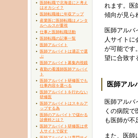
医師転職で北海道にと考え
れます。医
はオカシイ？
傾向が見ら
医師転職後に年収アップ
産業医に医師転職はメンタ
ルヘルスが重視
医師アルバ
仕事と医師転職活動
医師転職の記事一覧
人サイトに
医師アルバイト
が可能です
医師アルバイトは適正で選
ぶ
望に合致す
医師アルバイト募集内視鏡
夜勤の看護師医師アルバイ
ト
医師アルバイト研修医でも
医師アル
仕事内容を選べる
医師アルバイトを行わない
研修医
医師アルバ
医師アルバイトはスキルア
ップする為
くの病院で
医師のアルバイトで儲かる
も医師が不
診療科とは？
医師アルバイト研修医は求
人サイトで探す
また、医師
医師アルバイトは専門サイ