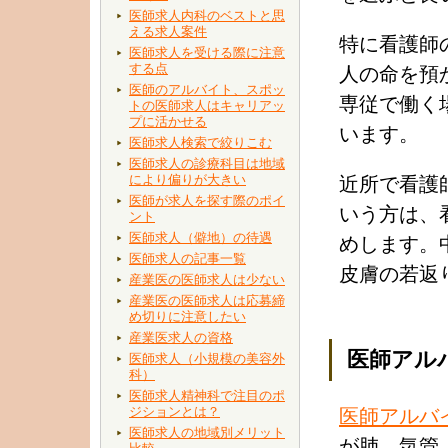
医師求人内科のベストと思
える求人案件
特に看護師
医師求人を受ける際に注意
する点
人の命を預
医師のアルバイト、スポッ
専従で働く
トの医師求人はキャリアッ
プに活かせる
います。
医師求人検索で絞りこむ
医師求人の診療科目は地域
により偏りが大きい
近所で看護
医師が求人を探す際のポイ
いう方は、
ント
医師求人（僻地）の待遇
めします。
医師求人の記事一覧
皮膚の若返
産業医の医師求人は少ない
産業医の医師求人は応募締
め切りに注意したい
産業医求人の資格
医師アル
医師求人（小規模の美容外
科）
医師求人精神科で注目のポ
ジションとは？
医師アルバ
医師求人の地域別メリット
が肺、気管