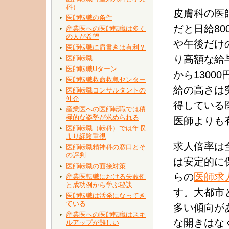
科）
皮膚科の医
医師転職の条件
だと日給80
産業医への医師転職は多く
の人が希望
や午後だけ
医師転職に肩書きは有利？
り高額な給
医師転職
医師転職Uターン
から130
医師転職救命救急センター
給の高さは
医師転職コンサルタントの
仲介
得している
産業医への医師転職では積
極的な姿勢が求められる
医師よりも
医師転職（転科）では年収
より経験重視
求人倍率は
医師転職精神科の窓口とそ
の評判
は安定的に
医師転職の面接対策
らの
医師求
産業医転職における失敗例
と成功例から学ぶ秘訣
す。大都市
医師転職は活発になってき
ている
多い傾向が
産業医への医師転職はスキ
な開きはな
ルアップが難しい