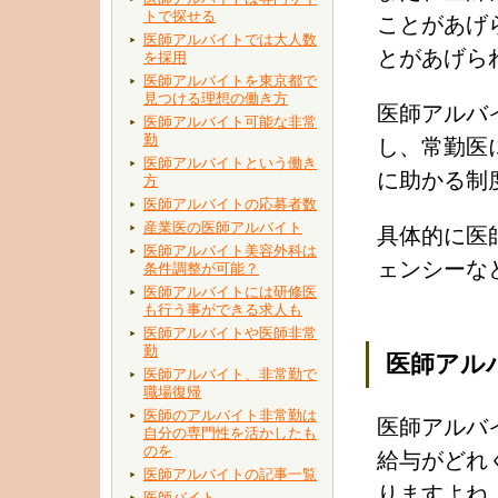
トで探せる
ことがあげ
医師アルバイトでは大人数
とがあげら
を採用
医師アルバイトを東京都で
見つける理想の働き方
医師アルバ
医師アルバイト可能な非常
勤
し、常勤医
医師アルバイトという働き
に助かる制
方
医師アルバイトの応募者数
産業医の医師アルバイト
具体的に医
医師アルバイト美容外科は
ェンシーな
条件調整が可能？
医師アルバイトには研修医
も行う事ができる求人も
医師アルバイトや医師非常
勤
医師アル
医師アルバイト、非常勤で
職場復帰
医師のアルバイト非常勤は
医師アルバ
自分の専門性を活かしたも
のを
給与がどれ
医師アルバイトの記事一覧
りますよね
医師バイト