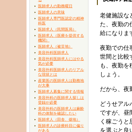
医師求人の勤務曜日
医師求人の意味
老健施設な
医師求人専門医認定の精神
科医
た、夜勤の
医師求人（民間医局）
給になりま
医師求人（医療を提供する
機関）
医師求人（被災地）
夜勤での仕
美容外科医師求人
世間と比較
美容外科医師求人にはやる
気が必要
も、夜勤を
美容外科医師求人のリアル
しょう。
な現状とは
産業医の医師求人は勤務地
が大事
だから、夜
医師求人募集に関する情報
美容外科の医師求人探しは
登録が必要
どうせアル
美容外科の医師求人は麻酔
ですが、昼
科の体制を確認したい
医師求人（田舎、僻地）
く稼ごうと
医師求人の診療科目に偏り
を選ぶと良
がある